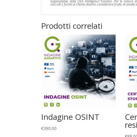
organizzativa della Click Intelligence Solution. Per la natura st
raccolti e forniti al Cliente devono considerarsi frutto di analisi
Prodotti correlati
Indagine OSINT
Cer
res
€
390.00
€
88.0