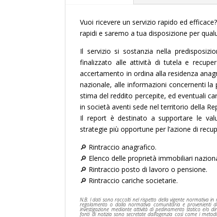
Vuoi ricevere un servizio rapido ed efficace?
rapidi e saremo a tua disposizione per qual
Il servizio si sostanzia nella predisposiz
finalizzato alle attività di tutela e recup
accertamento in ordina alla residenza anagrafi
nazionale, alle informazioni concernenti la 
stima del reddito percepite, ed eventuali c
in società aventi sede nel territorio della Re
Il report è destinato a supportare le valu
strategie più opportune per l’azione di recup
🔎 Rintraccio anagrafico.
🔎 Elenco delle proprietà immobiliari nazion
🔎 Rintraccio posto di lavoro o pensione.
🔎 Rintraccio cariche societarie.
N.B. I dati sono raccolti nel rispetto della vigente normativa i
regolamento o dalla normativa comunitaria e provenienti da re
investigazione mediante attività di pedinamento statico e/o din
fonti di notizia sono secretate dall’agenzia così come i metodi 