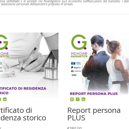
essa dell’attività e le variabili che l’investigatore può incontrare nell’esecuzione del mandato, i dati
 e valutazione personale dell’operatore preposto al servizio.
tificato di
Report persona
idenza storico
PLUS
0
€
380.00