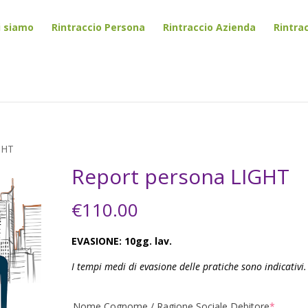
i siamo
Rintraccio Persona
Rintraccio Azienda
Rintra
GHT
Report persona LIGHT
€
110.00
EVASIONE: 10gg. lav.
I tempi medi di evasione delle pratiche sono indicativi.
(requir
Nome Cognome / Ragione Sociale Debitore
*