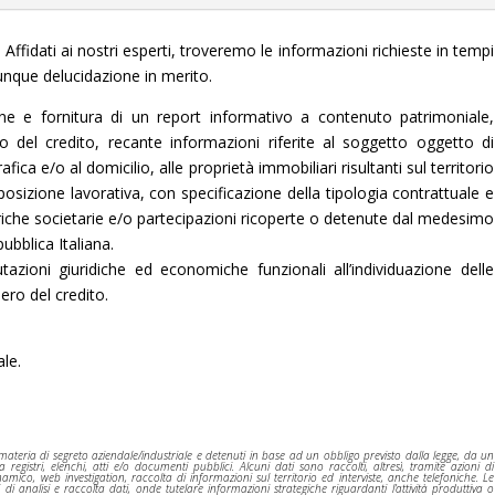
 Affidati ai nostri esperti, troveremo le informazioni richieste in tempi
unque delucidazione in merito.
ione e fornitura di un report informativo a contenuto patrimoniale,
ero del credito, recante informazioni riferite al soggetto oggetto di
ca e/o al domicilio, alle proprietà immobiliari risultanti sul territorio
posizione lavorativa, con specificazione della tipologia contrattuale e
ariche societarie e/o partecipazioni ricoperte o detenute dal medesimo
pubblica Italiana.
tazioni giuridiche ed economiche funzionali all’individuazione delle
ero del credito.
ale.
n materia di segreto aziendale/industriale e detenuti in base ad un obbligo previsto dalla legge, da un
gistri, elenchi, atti e/o documenti pubblici. Alcuni dati sono raccolti, altresì, tramite azioni di
amico, web investigation, raccolta di informazioni sul territorio ed interviste, anche telefoniche. Le
di analisi e raccolta dati, onde tutelare informazioni strategiche riguardanti l’attività produttiva o