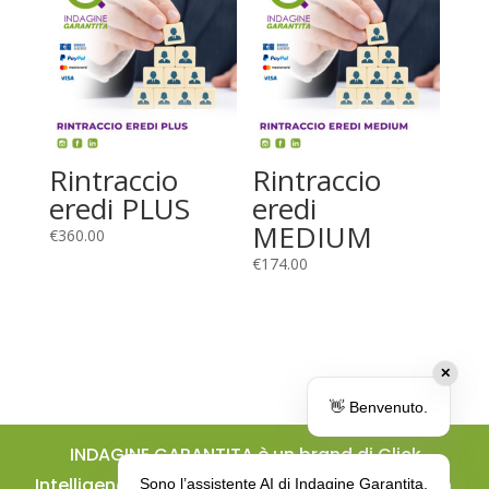
Rintraccio
Rintraccio
eredi PLUS
eredi
MEDIUM
€
360.00
€
174.00
✕
👋 Benvenuto.
INDAGINE GARANTITA è un brand di Click
Intelligence Solution / Licenza Prefettizia Prot. n.
Sono l’assistente AI di Indagine Garantita.