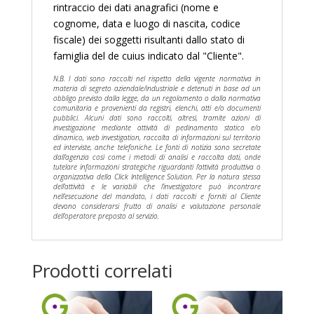
rintraccio dei dati anagrafici (nome e
cognome, data e luogo di nascita, codice
fiscale) dei soggetti risultanti dallo stato di
famiglia del de cuius indicato dal "Cliente".
N.B. I dati sono raccolti nel rispetto della vigente normativa in
materia di segreto aziendale/industriale e detenuti in base ad un
obbligo previsto dalla legge, da un regolamento o dalla normativa
comunitaria e provenienti da registri, elenchi, atti e/o documenti
pubblici. Alcuni dati sono raccolti, altresì, tramite azioni di
investigazione mediante attività di pedinamento statico e/o
dinamico, web investigation, raccolta di informazioni sul territorio
ed interviste, anche telefoniche. Le fonti di notizia sono secretate
dall’agenzia così come i metodi di analisi e raccolta dati, onde
tutelare informazioni strategiche riguardanti l’attività produttiva o
organizzativa della Click Intelligence Solution. Per la natura stessa
dell’attività e le variabili che l’investigatore può incontrare
nell’esecuzione del mandato, i dati raccolti e forniti al Cliente
devono considerarsi frutto di analisi e valutazione personale
dell’operatore preposto al servizio.
Prodotti correlati