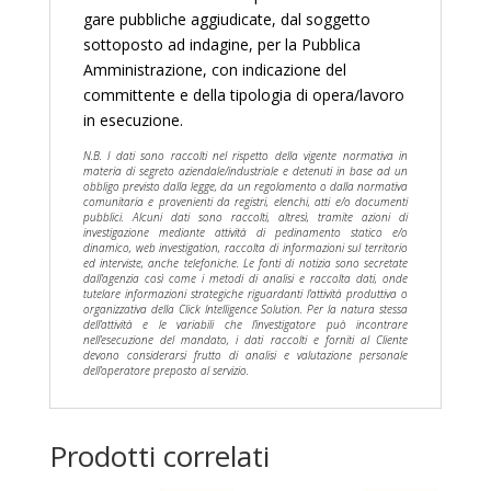
gare pubbliche aggiudicate, dal soggetto
sottoposto ad indagine, per la Pubblica
Amministrazione, con indicazione del
committente e della tipologia di opera/lavoro
in esecuzione.
N.B. I dati sono raccolti nel rispetto della vigente normativa in
materia di segreto aziendale/industriale e detenuti in base ad un
obbligo previsto dalla legge, da un regolamento o dalla normativa
comunitaria e provenienti da registri, elenchi, atti e/o documenti
pubblici. Alcuni dati sono raccolti, altresì, tramite azioni di
investigazione mediante attività di pedinamento statico e/o
dinamico, web investigation, raccolta di informazioni sul territorio
ed interviste, anche telefoniche. Le fonti di notizia sono secretate
dall’agenzia così come i metodi di analisi e raccolta dati, onde
tutelare informazioni strategiche riguardanti l’attività produttiva o
organizzativa della Click Intelligence Solution. Per la natura stessa
dell’attività e le variabili che l’investigatore può incontrare
nell’esecuzione del mandato, i dati raccolti e forniti al Cliente
devono considerarsi frutto di analisi e valutazione personale
dell’operatore preposto al servizio.
Prodotti correlati