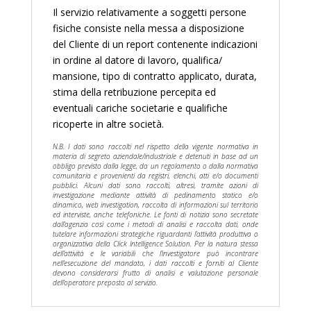
Il servizio relativamente a soggetti persone
fisiche consiste nella messa a disposizione
del Cliente di un report contenente indicazioni
in ordine al datore di lavoro, qualifica/
mansione, tipo di contratto applicato, durata,
stima della retribuzione percepita ed
eventuali cariche societarie e qualifiche
ricoperte in altre società.
N.B. I dati sono raccolti nel rispetto della vigente normativa in
materia di segreto aziendale/industriale e detenuti in base ad un
obbligo previsto dalla legge, da un regolamento o dalla normativa
comunitaria e provenienti da registri, elenchi, atti e/o documenti
pubblici. Alcuni dati sono raccolti, altresì, tramite azioni di
investigazione mediante attività di pedinamento statico e/o
dinamico, web investigation, raccolta di informazioni sul territorio
ed interviste, anche telefoniche. Le fonti di notizia sono secretate
dall’agenzia così come i metodi di analisi e raccolta dati, onde
tutelare informazioni strategiche riguardanti l’attività produttiva o
organizzativa della Click Intelligence Solution. Per la natura stessa
dell’attività e le variabili che l’investigatore può incontrare
nell’esecuzione del mandato, i dati raccolti e forniti al Cliente
devono considerarsi frutto di analisi e valutazione personale
dell’operatore preposto al servizio.