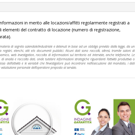
informazioni in merito alle locazioni/affitti regolarmente registrati a
li elementi del contratto di locazione (numero di registrazione,
rata).
n materia di segreto aziendale/industriale e detenuti in base ad un obbligo previsto dalla legge, da un
gistri, elenchi, atti e/o documenti pubblici. Alcuni dati sono raccolti, altresì, tramite azioni di
amico, web investigation, raccolta di informazioni sul territorio ed interviste, anche telefoniche. Le
di analisi e raccolta dati, onde tutelare informazioni strategiche riguardanti l’attività produttiva o
essa dell’attività e le variabili che l’investigatore può incontrare nell’esecuzione del mandato, i dati
 e valutazione personale dell’operatore preposto al servizio.