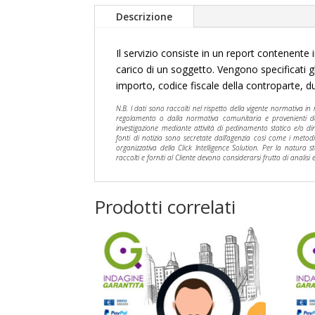
Descrizione
Il servizio consiste in un report contenente 
carico di un soggetto. Vengono specificati g
importo, codice fiscale della controparte, du
N.B. I dati sono raccolti nel rispetto della vigente normativa i
regolamento o dalla normativa comunitaria e provenienti da re
investigazione mediante attività di pedinamento statico e/o din
fonti di notizia sono secretate dall’agenzia così come i metodi 
organizzativa della Click Intelligence Solution. Per la natura st
raccolti e forniti al Cliente devono considerarsi frutto di analisi
Prodotti correlati