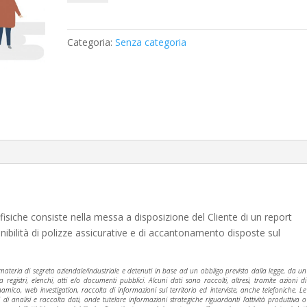
assicurative
e
di
Categoria:
Senza categoria
accantonamento
quantità
fisiche consiste nella messa a disposizione del Cliente di un report
nibilità di polizze assicurative e di accantonamento disposte sul
n materia di segreto aziendale/industriale e detenuti in base ad un obbligo previsto dalla legge, da un
gistri, elenchi, atti e/o documenti pubblici. Alcuni dati sono raccolti, altresì, tramite azioni di
amico, web investigation, raccolta di informazioni sul territorio ed interviste, anche telefoniche. Le
di analisi e raccolta dati, onde tutelare informazioni strategiche riguardanti l’attività produttiva o