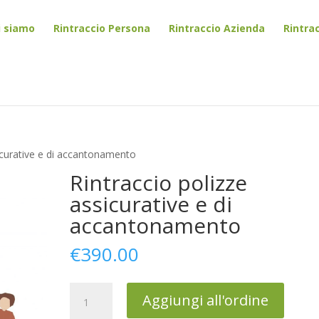
i siamo
Rintraccio Persona
Rintraccio Azienda
Rintra
sicurative e di accantonamento
Rintraccio polizze
assicurative e di
accantonamento
€
390.00
Rintraccio
Aggiungi all'ordine
polizze