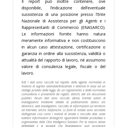
Il report può inoltre contenere, ove
disponibile, l’indicazione dell’eventuale
sussistenza di una posizione presso l’Ente
Nazionale di Assistenza per gli Agenti e i
Rappresentanti di Commercio (ENASARCO).
Le informazioni fornite hanno natura
meramente informativa e non costituiscono
in alcun caso attestazione, certificazione o
garanzia in ordine alla sussistenza, validità o
attualità del rapporto di lavoro, né assumono
valore di consulenza legale, fiscale o del
lavoro.
N.B. I dati sono raccolti nel rispetto della vigente normativa in
materia di segreto aziendale/industriale e detenuti in base ad un
obbligo previsto dalla legge, da un regolamento o dalla normativa
comunitaria e provenienti da registri, elenchi, atti e/o documenti
pubblici. Alcuni dati sono raccolti, altresì, tramite azioni di
investigazione mediante attività di pedinamento statico e/o
dinamico, web investigation, raccolta di informazioni sul territorio
ed interviste, anche telefoniche. Le fonti di notizia sono secretate
dall’agenzia così come i metodi di analisi e raccolta dati, onde
tutelare informazioni strategiche riguardanti l’attività produttiva o
organizzativa della Click Intelligence Solution. Per la natura stessa
dell’attività e le variabili che l’investigatore può incontrare