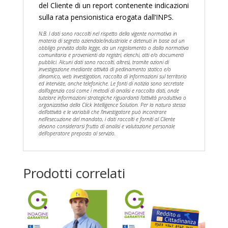
del Cliente di un report contenente indicazioni
sulla rata pensionistica erogata dall‘INPS.
N.B. I dati sono raccolti nel rispetto della vigente normativa in
materia di segreto aziendale/industriale e detenuti in base ad un
obbligo previsto dalla legge, da un regolamento o dalla normativa
comunitaria e provenienti da registri, elenchi, atti e/o documenti
pubblici. Alcuni dati sono raccolti, altresì, tramite azioni di
investigazione mediante attività di pedinamento statico e/o
dinamico, web investigation, raccolta di informazioni sul territorio
ed interviste, anche telefoniche. Le fonti di notizia sono secretate
dall’agenzia così come i metodi di analisi e raccolta dati, onde
tutelare informazioni strategiche riguardanti l’attività produttiva o
organizzativa della Click Intelligence Solution. Per la natura stessa
dell’attività e le variabili che l’investigatore può incontrare
nell’esecuzione del mandato, i dati raccolti e forniti al Cliente
devono considerarsi frutto di analisi e valutazione personale
dell’operatore preposto al servizio.
Prodotti correlati