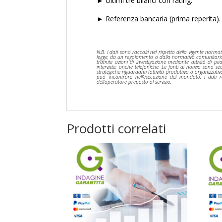
► Ultimi tre bilanci con rating.
► Referenza bancaria (prima reperita).
N.B. I dati sono raccolti nel rispetto della vigente norma
legge, da un regolamento o dalla normativa comunitaria e p
tramite azioni di investigazione mediante attività di pe
interviste, anche telefoniche. Le fonti di notizia sono s
strategiche riguardanti l’attività produttiva o organizzativa 
può incontrare nell’esecuzione del mandato, i dati ra
dell’operatore preposto al servizio.
Prodotti correlati