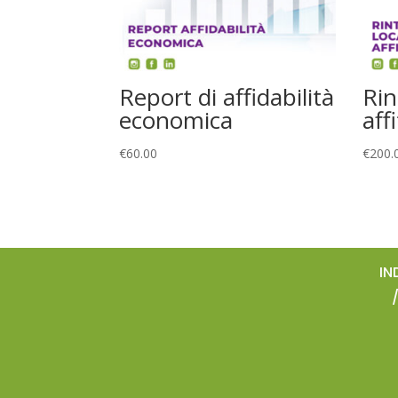
Report di affidabilità
Rin
economica
aff
€
60.00
€
200.
IN