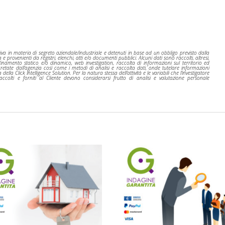
tiva in materia di segreto aziendale/industriale e detenuti in base ad un obbligo previsto dalla
rovenienti da registri, elenchi, atti e/o documenti pubblici. Alcuni dati sono raccolti, altresì,
dinamento statico e/o dinamico, web investigation, raccolta di informazioni sul territorio ed
ecretate dall’agenzia così come i metodi di analisi e raccolta dati, onde tutelare informazioni
della Click Intelligence Solution. Per la natura stessa dell’attività e le variabili che l’investigatore
ccolti e forniti al Cliente devono considerarsi frutto di analisi e valutazione personale