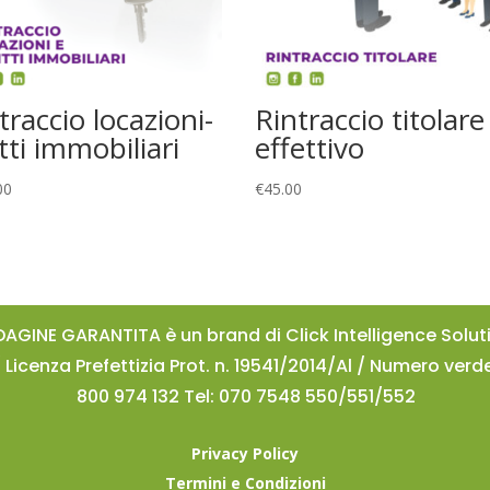
traccio locazioni-
Rintraccio titolare
itti immobiliari
effettivo
00
€
45.00
DAGINE GARANTITA è un brand di Click Intelligence Solut
/ Licenza Prefettizia Prot. n. 19541/2014/Al / Numero verd
800 974 132 Tel: 070 7548 550/551/552
Privacy Policy
Termini e Condizioni