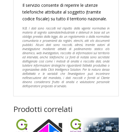
Il servizio consente di reperire le utenze
telefoniche attribuite al soggetto (tramite
codice fiscale) su tutto il territorio nazionale.
N.B. I dati sono raccolti nel rispetto della vigente normativa in
materia di segreto aziendale/industriale e detenuti in base ad un
obbligo previsto dalla legge, da un regolamento o dalla normativa
comunitaria e provenienti da registri, elenchi, atti e/o documenti
pubblici. Alcuni dati sono raccolti, altresì, tramite azioni di
investigazione mediante attività di pedinamento statico e/o
dinamico, web investigation, raccolta di informazioni sul territorio
ed interviste, anche telefoniche. Le fonti di notizia sono secretate
dall’agenzia così come i metodi di analisi e raccolta dati, onde
tutelare informazioni strategiche riguardanti l’attività produttiva o
organizzativa della Click Intelligence Solution. Per la natura stessa
dell’attività e le variabili che l’investigatore può incontrare
nell’esecuzione del mandato, i dati raccolti e forniti al Cliente
devono considerarsi frutto di analisi e valutazione personale
dell’operatore preposto al servizio.
Prodotti correlati