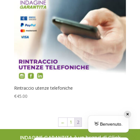
Rintraccio utenze telefoniche
€
45.00
✕
←
1
2
👋 Benvenuto.
INDAGINE GARANTITA è un brand di Click